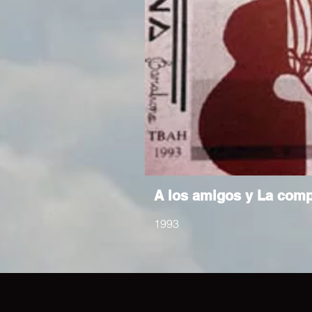
A los amigos y La com
1993