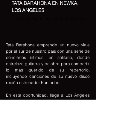
TATA BARAHONA EN NEWKA,
LOS ANGELES
Entradas disponibles en PortalTickets
Tata Barahona emprende un nuevo viaje 
por el sur de nuestro país con una serie de 
conciertos íntimos, en solitario, donde 
entrelaza guitarra y palabra para compartir 
lo más querido de su repertorio, 
incluyendo canciones de su nuevo disco 
recién estrenado: Puntadas.
En esta oportunidad, llega a Los Ángeles 
para una velada cercana y emotiva, 
pensada para el encuentro, la música y el 
canto compartido en un espacio que invita 
a la escucha y la conexión.
📍 Newka, Los Ángeles