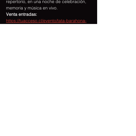
repertorio, en una noche de celebración, 
memoria y música en vivo.
Venta entradas:
https://tuacceso.cl/evento/tata-barahona-
lsd/
📅 Sábado 25 de julio.
🕘 21:00 horas.
Mostrar más
Compartir este evento
© Tata Barahona 2023 / Matriz Musical /
Web x